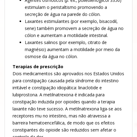
Agentes osmóticos (p. ex., polietilenoglicol 3350)
estimulam o peristaltismo promovendo a
secreção de água na parede do cólon.
Laxantes estimulantes (por exemplo, bisacodil,
sene) também promovem a secreção de água no
cólon e aumentam a motilidade intestinal.
Laxantes salinos (por exemplo, citrato de
magnésio) aumentam a motilidade por meio da
osmose da água no cólon.
Terapias de prescrição
Dois medicamentos são aprovados nos Estados Unidos
para constipação causada pela síndrome do intestino
irritável e constipação idiopática: linaclotide e
lubiprostona. A metilnatrexona é indicada para
constipação induzida por opioides quando a terapia
laxante não teve sucesso. A metilnatrexona liga-se aos
receptores mu no intestino, mas não atravessa a
barreira hematoencefálica, de modo que os efeitos
constipantes do opioide são reduzidos sem afetar o
controle da dor.