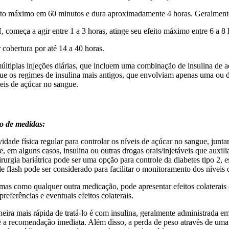
feito máximo em 60 minutos e dura aproximadamente 4 horas. Geralmente,
começa a agir entre 1 a 3 horas, atinge seu efeito máximo entre 6 a 8 
r cobertura por até 14 a 40 horas.
últiplas injeções diárias, que incluem uma combinação de insulina de a
ue os regimes de insulina mais antigos, que envolviam apenas uma ou
veis de açúcar no sangue.
o de medidas:
ividade física regular para controlar os níveis de açúcar no sangue, jun
em alguns casos, insulina ou outras drogas orais/injetáveis que auxil
rurgia bariátrica pode ser uma opção para controle da diabetes tipo 2,
 flash pode ser considerado para facilitar o monitoramento dos níveis 
as como qualquer outra medicação, pode apresentar efeitos colaterais
eferências e eventuais efeitos colaterais.
eira mais rápida de tratá-lo é com insulina, geralmente administrada em
 é a recomendação imediata. Além disso, a perda de peso através de uma 