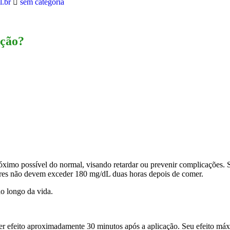
l.br
sem categoria
ição?
róximo possível do normal, visando retardar ou prevenir complicações. 
lores não devem exceder 180 mg/dL duas horas depois de comer.
ao longo da vida.
zer efeito aproximadamente 30 minutos após a aplicação. Seu efeito máx