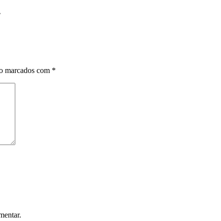
.
ão marcados com
*
mentar.