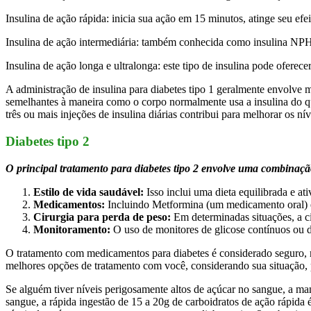
Insulina de ação rápida: inicia sua ação em 15 minutos, atinge seu e
Insulina de ação intermediária: também conhecida como insulina NPH, 
Insulina de ação longa e ultralonga: este tipo de insulina pode oferece
A administração de insulina para diabetes tipo 1 geralmente envolve m
semelhantes à maneira como o corpo normalmente usa a insulina do q
três ou mais injeções de insulina diárias contribui para melhorar os ní
Diabetes tipo 2
O principal tratamento para diabetes tipo 2 envolve uma combinaçã
Estilo de vida saudável:
Isso inclui uma dieta equilibrada e at
Medicamentos:
Incluindo Metformina (um medicamento oral) e, 
Cirurgia para perda de peso:
Em determinadas situações, a ci
Monitoramento:
O uso de monitores de glicose contínuos ou de
O tratamento com medicamentos para diabetes é considerado seguro, m
melhores opções de tratamento com você, considerando sua situação, pr
Se alguém tiver níveis perigosamente altos de açúcar no sangue, a man
sangue, a rápida ingestão de 15 a 20g de carboidratos de ação rápida