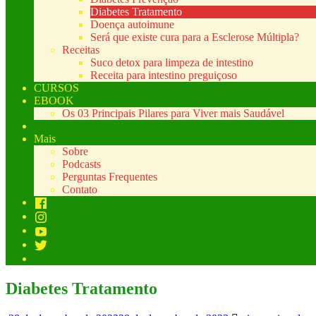
Diabetes Tratamento
Doença autoimune
Será que existe cura para a Esclerose Múltipla?
Receitas
Suco detox para limpeza de intestino
Receita para intestino preguiçoso
CURSOS
EBOOK
Os 03 Principais Pilares para Viver mais Saudável
Mais
Sobre
Podcasts
Perguntas Frequentes
Contato
Diabetes Tratamento