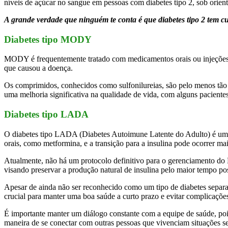
níveis de açúcar no sangue em pessoas com diabetes tipo 2, sob ori
A grande verdade que ninguém te conta é que diabetes tipo 2 tem cu
Diabetes tipo MODY
MODY é frequentemente tratado com medicamentos orais ou injeções 
que causou a doença.
Os comprimidos, conhecidos como sulfonilureias, são pelo menos tão
uma melhoria significativa na qualidade de vida, com alguns paciente
Diabetes tipo LADA
O diabetes tipo LADA (Diabetes Autoimune Latente do Adulto) é uma co
orais, como metformina, e a transição para a insulina pode ocorrer ma
Atualmente, não há um protocolo definitivo para o gerenciamento do 
visando preservar a produção natural de insulina pelo maior tempo p
Apesar de ainda não ser reconhecido como um tipo de diabetes separad
crucial para manter uma boa saúde a curto prazo e evitar complicações
É importante manter um diálogo constante com a equipe de saúde, pois
maneira de se conectar com outras pessoas que vivenciam situações 