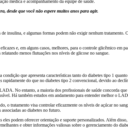
entação médica e acompanhamento da equipe de saúde.
ra, desde que você não espere muitos anos para agir.
de insulina, e algumas formas podem não exigir nenhum tratamento. O
 eficazes e, em alguns casos, melhores, para o controle glicêmico em
s relatando menos flutuações nos níveis de glicose no sangue.
ndição que apresenta características tanto do diabetes tipo 1 quanto 
is rapidamente do que no diabetes tipo 2 convencional, devido ao declí
LADA. No entanto, a maioria dos profissionais de saúde concorda que i
ossível. Há também estudos em andamento para entender melhor o LADA 
o, o tratamento visa controlar eficazmente os níveis de açúcar no sang
 associadas ao diabetes no futuro.
 eles podem oferecer orientação e suporte personalizados. Além disso, 
semelhantes e obter informações valiosas sobre o gerenciamento do di