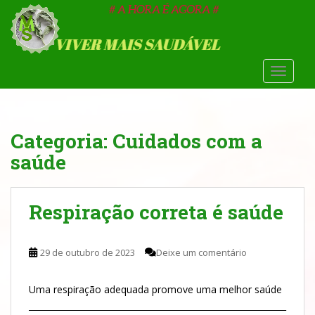
S
k
i
p
t
TOGGLE
o
m
a
Categoria:
Cuidados com a
i
n
saúde
c
o
n
Respiração correta é saúde
t
e
n
29 de outubro de 2023
Deixe um comentário
t
Uma respiração adequada promove uma melhor saúde
_____________________________________________________________