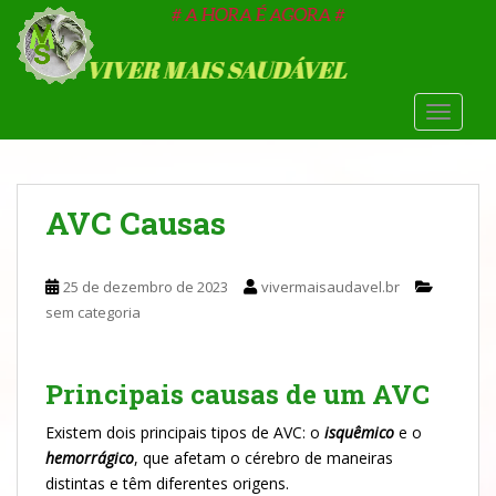
S
k
i
p
t
TOGGLE
o
m
a
AVC Causas
i
n
c
25 de dezembro de 2023
vivermaisaudavel.br
o
sem categoria
n
t
e
Principais causas de um AVC
n
t
Existem dois principais tipos de AVC: o
isquêmico
e o
hemorrágico
, que afetam o cérebro de maneiras
distintas e têm diferentes origens.